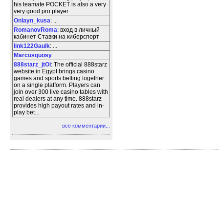
his teamate POCKET is also a very
very good pro player
Onlayn_kusa
: ...
RomanovRoma
: вход в личный
кабинет Ставки на киберспорт
link122Gaulk
: ...
Marcusquosy
:
888starz_jtOi
: The official 888starz
website in Egypt brings casino
games and sports betting together
on a single platform. Players can
join over 300 live casino tables with
real dealers at any time. 888starz
provides high payout rates and in-
play bet...
все комментарии...