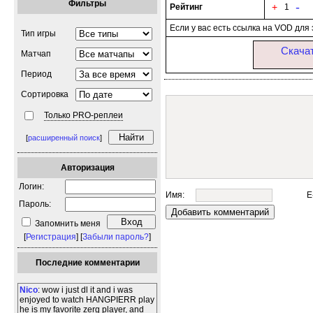
Фильтры
-
+
Рейтинг
1
Если у вас есть ссылка на VOD для э
Тип игры
Скачат
Матчап
Период
Сортировка
Только PRO-реплеи
[
расширенный поиск
]
Авторизация
Логин:
Имя:
E
Пароль:
Запомнить меня
[
Регистрация
] [
Забыли пароль?
]
Последние комментарии
Nico
: wow i just dl it and i was
enjoyed to watch HANGPIERR play
he is my favorite zerg player, and