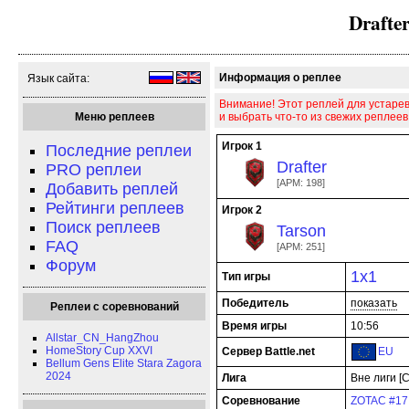
Drafter
Информация о реплее
Язык сайта:
Внимание! Этот реплей для устаревш
Меню реплеев
и выбрать что-то из свежих реплеев
Игрок 1
Последние реплеи
Drafter
PRO реплеи
[APM: 198]
Добавить реплей
Рейтинги реплеев
Игрок 2
Поиск реплеев
Tarson
FAQ
[APM: 251]
Форум
1x1
Тип игры
Победитель
показать
Реплеи с соревнований
Время игры
10:56
Allstar_CN_HangZhou
HomeStory Cup XXVI
Сервер Battle.net
EU
Bellum Gens Elite Stara Zagora
2024
Лига
Вне лиги [
Соревнование
ZOTAC #17