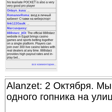
his teamate POCKET is also a very
very good pro player
Onlayn_kusa
: ...
RomanovRoma
: вход в личный
кабинет Ставки на киберспорт
link122Gaulk
: ...
Marcusquosy
:
888starz_jtOi
: The official 888starz
website in Egypt brings casino
games and sports betting together
on a single platform. Players can
join over 300 live casino tables with
real dealers at any time. 888starz
provides high payout rates and in-
play bet...
все комментарии...
Alanzet: 2 Октября. М
одного гопника на улиц