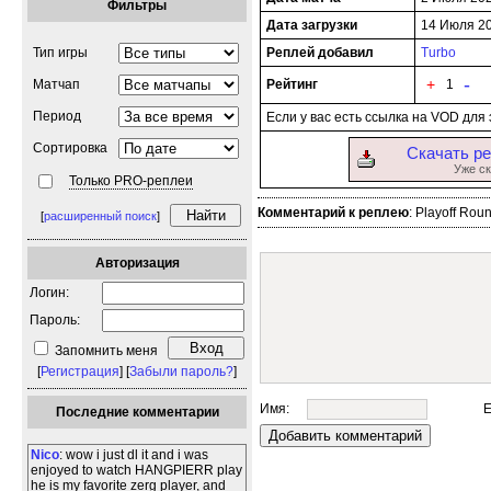
Фильтры
Дата загрузки
14 Июля 20
Тип игры
Реплей добавил
Turbo
-
+
Матчап
Рейтинг
1
Период
Если у вас есть ссылка на VOD для э
Сортировка
Скачать ре
Уже ск
Только PRO-реплеи
Комментарий к реплею
: Playoff Rou
[
расширенный поиск
]
Авторизация
Логин:
Пароль:
Запомнить меня
[
Регистрация
] [
Забыли пароль?
]
Имя:
E
Последние комментарии
Nico
: wow i just dl it and i was
enjoyed to watch HANGPIERR play
he is my favorite zerg player, and