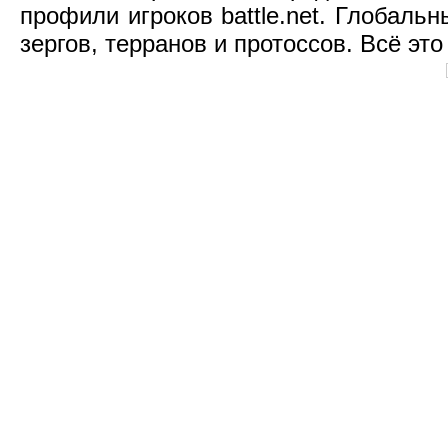
профили игроков battle.net. Глобаль
зергов, терранов и протоссов. Всё это