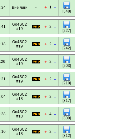
-
+
1
:34
Вне лиги
-
[348]
Go4SC2
-
+
:41
2
#19
[227]
Go4SC2
-
+
:18
2
#19
[242]
Go4SC2
-
+
:26
2
#19
[203]
Go4SC2
-
+
:21
2
#19
[210]
Go4SC2
-
+
:04
2
#18
[317]
Go4SC2
-
+
:38
4
#18
[309]
Go4SC2
-
+
:10
2
#18
[312]