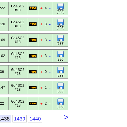
Go4SC2
-
+
:22
4
#18
[308]
Go4SC2
-
+
:20
3
#18
[295]
Go4SC2
-
+
:09
3
#18
[287]
Go4SC2
-
+
:02
3
#18
[290]
Go4SC2
-
+
:36
0
#18
[329]
Go4SC2
-
+
:47
1
#18
[305]
Go4SC2
-
+
:22
2
#18
[309]
>
1438
1439
1440