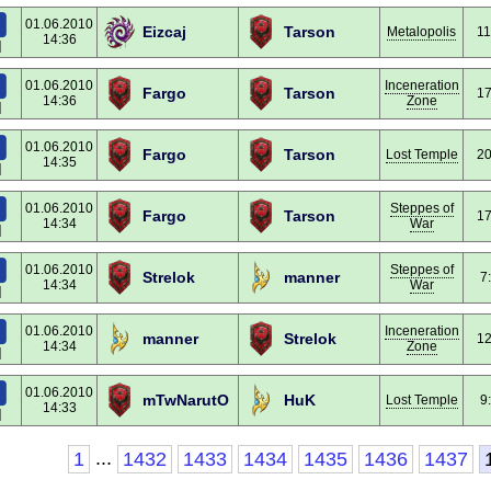
01.06.2010
Eizcaj
Tarson
Metalopolis
11
14:36
]
01.06.2010
Inceneration
Fargo
Tarson
17
14:36
Zone
]
01.06.2010
Fargo
Tarson
Lost Temple
20
14:35
]
01.06.2010
Steppes of
Fargo
Tarson
17
14:34
War
]
01.06.2010
Steppes of
Strelok
manner
7
14:34
War
]
01.06.2010
Inceneration
manner
Strelok
12
14:34
Zone
]
01.06.2010
mTwNarutO
HuK
Lost Temple
9
14:33
]
...
1
1432
1433
1434
1435
1436
1437