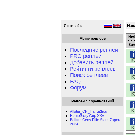
Найд
Язык сайта:
Ин
Меню реплеев
Ко
Последние реплеи
PRO реплеи
[0
Добавить реплей
Рейтинги реплеев
Поиск реплеев
[0
FAQ
Форум
[0
Реплеи с соревнований
[0
Allstar_CN_HangZhou
HomeStory Cup XXVI
Bellum Gens Elite Stara Zagora
2024
[0