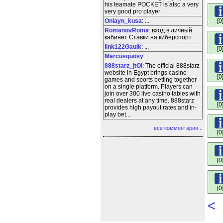
his teamate POCKET is also a very
very good pro player
Onlayn_kusa
: ...
[0
RomanovRoma
: вход в личный
кабинет Ставки на киберспорт
link122Gaulk
: ...
[0
Marcusquosy
:
888starz_jtOi
: The official 888starz
website in Egypt brings casino
[0
games and sports betting together
on a single platform. Players can
join over 300 live casino tables with
real dealers at any time. 888starz
[0
provides high payout rates and in-
play bet...
все комментарии...
[0
[0
[0
<