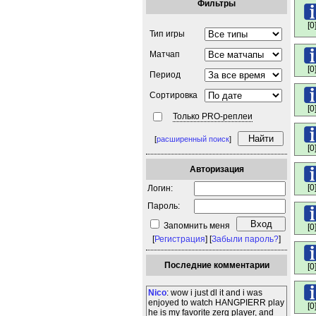
Фильтры
[0
Тип игры
Матчап
[0
Период
Сортировка
[0
Только PRO-реплеи
[
расширенный поиск
]
[0
Авторизация
[0
Логин:
Пароль:
Запомнить меня
[0
[
Регистрация
] [
Забыли пароль?
]
Последние комментарии
[0
Nico
: wow i just dl it and i was
enjoyed to watch HANGPIERR play
[0
he is my favorite zerg player, and