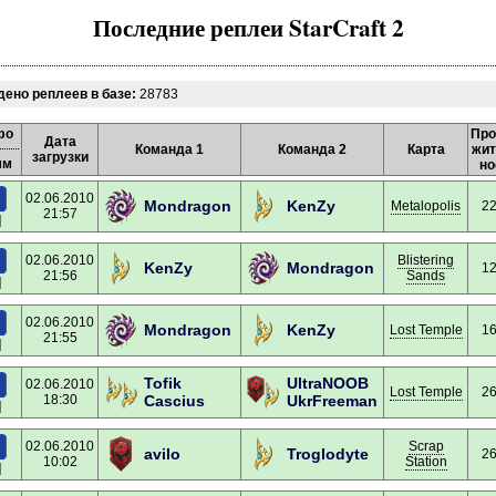
Последние реплеи StarCraft 2
ено реплеев в базе:
28783
фо
Про
Дата
Команда 1
Команда 2
Карта
жит
загрузки
мм
но
02.06.2010
Mondragon
KenZy
Metalopolis
22
21:57
]
02.06.2010
Blistering
KenZy
Mondragon
12
21:56
Sands
]
02.06.2010
Mondragon
KenZy
Lost Temple
16
21:55
]
Tofik
UltraNOOB
02.06.2010
Lost Temple
26
18:30
Cascius
UkrFreeman
]
02.06.2010
Scrap
avilo
Troglodyte
26
10:02
Station
]