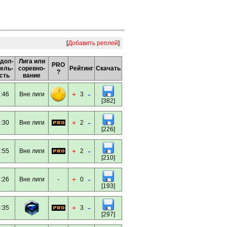
[
Добавить реплей
]
дол-
Лига или
PRO
ель-
соревно-
Рейтинг
Скачать
?
сть
вание
-
+
:46
Вне лиги
3
[382]
-
+
:30
Вне лиги
2
[226]
-
+
:55
Вне лиги
2
[210]
-
+
:26
Вне лиги
-
0
[193]
-
+
:35
3
[297]