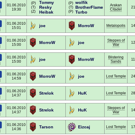
Tommy
wolfik
(P)
(P)
01.06.2010
Arakan
Resky
BrotherFlame
(T)
(T)
21
19:30
Citadel
]
(Z)
(P)
Heibak
Turbo
01.06.2010
joe
MorroW
Metalopolis
14
15:01
]
01.06.2010
Steppes of
MorroW
joe
12
15:00
War
]
01.06.2010
Blistering
joe
MorroW
11
15:00
Sands
]
01.06.2010
MorroW
joe
Lost Temple
24
14:59
]
01.06.2010
Strelok
HuK
Lost Temple
28
14:37
]
01.06.2010
Steppes of
Strelok
HuK
14
14:37
War
]
01.06.2010
Tarson
Eizcaj
Lost Temple
17
14:36
]